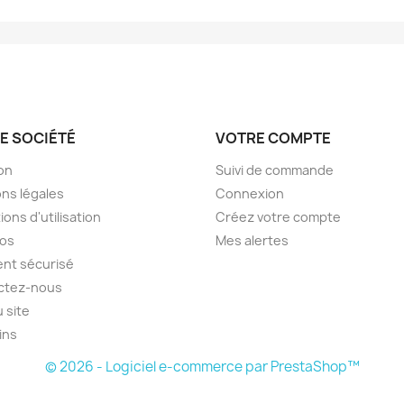
E SOCIÉTÉ
VOTRE COMPTE
son
Suivi de commande
ns légales
Connexion
ions d'utilisation
Créez votre compte
pos
Mes alertes
nt sécurisé
ctez-nous
u site
ins
© 2026 - Logiciel e-commerce par PrestaShop™