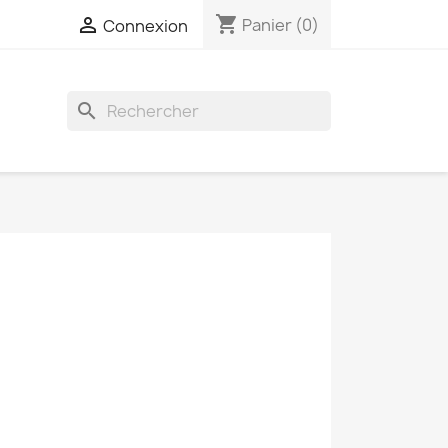
shopping_cart

Panier
(0)
Connexion
search