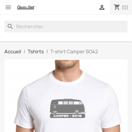
shopping_cart


(0)
search
Accueil
Tshirts
T-shirt Camper SO42