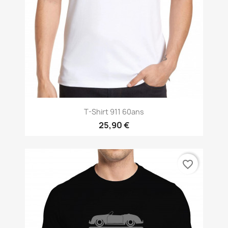
T-Shirt 911 60ans
25,90 €
favorite_border