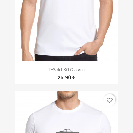
T-Shirt KG Classic
25,90 €
favorite_border