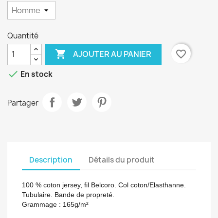
Quantité

favorite_border
AJOUTER AU PANIER

En stock
Partager
Description
Détails du produit
100 % coton jersey, fil Belcoro. Col coton/Elasthanne.
Tubulaire. Bande de propreté.
Grammage :
165g/m²