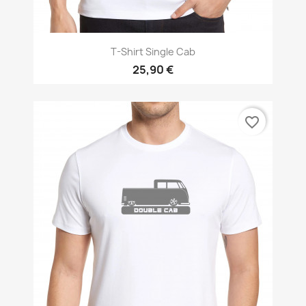
T-Shirt Single Cab
25,90 €
favorite_border