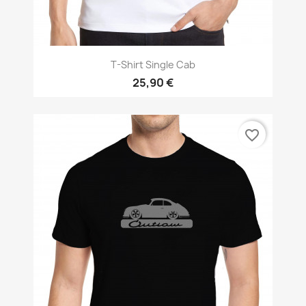
T-Shirt Single Cab
25,90 €
favorite_border