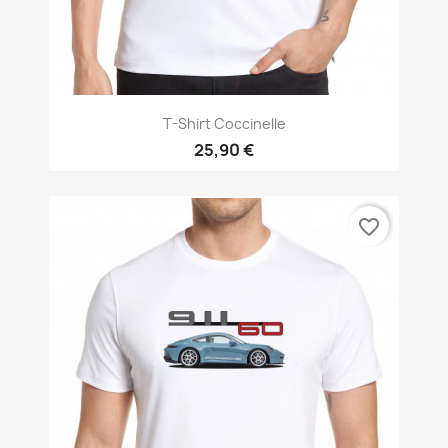
T-Shirt Coccinelle
25,90 €
favorite_border