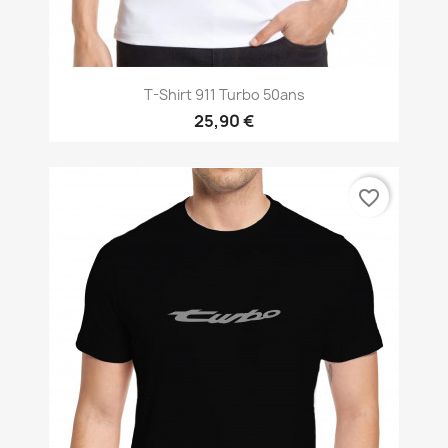
T-Shirt 911 Turbo 50ans
25,90 €
favorite_border