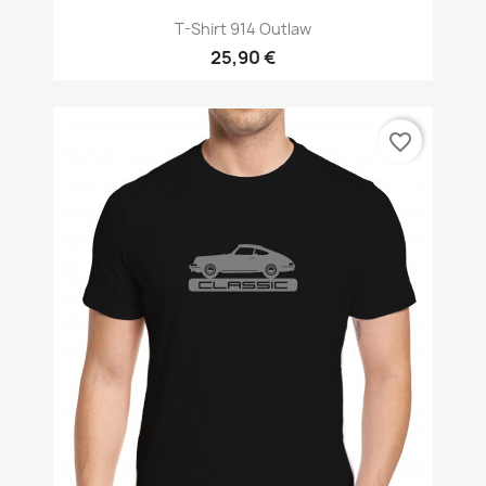
T-Shirt 914 Outlaw
25,90 €
favorite_border