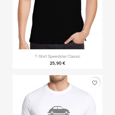
T-Shirt Speedster Classic
25,90 €
favorite_border