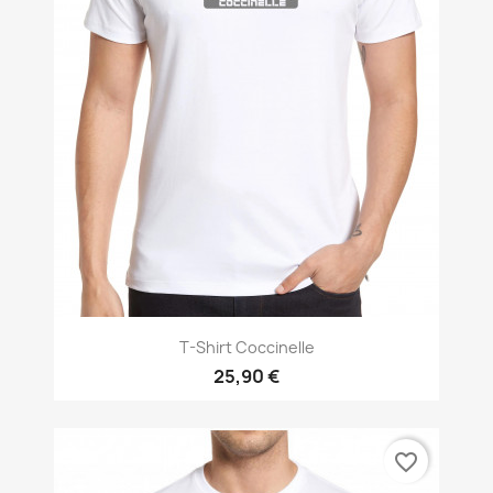
T-Shirt Coccinelle
25,90 €
favorite_border