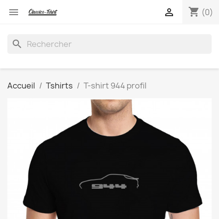
shopping_cart


(0)
search
Accueil
Tshirts
T-shirt 944 profil