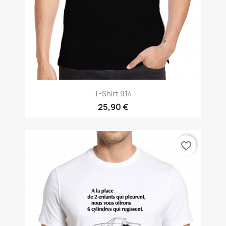
T-Shirt 914
25,90 €
favorite_border