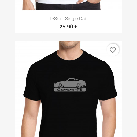
T-Shirt Single Cab
25,90 €
favorite_border