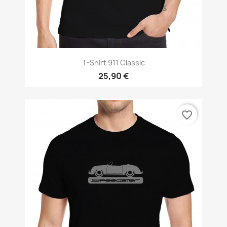
T-Shirt 911 Classic
25,90 €
favorite_border