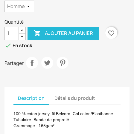
Quantité

favorite_border
AJOUTER AU PANIER

En stock
Partager
Description
Détails du produit
100 % coton jersey, fil Belcoro. Col coton/Elasthanne.
Tubulaire. Bande de propreté.
Grammage :
165g/m²