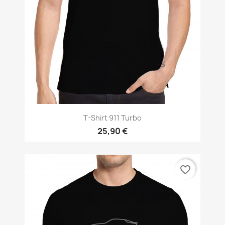
T-Shirt 911 Turbo
25,90 €
favorite_border