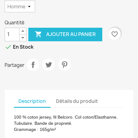
Quantité

favorite_border
AJOUTER AU PANIER

En Stock
Partager
Description
Détails du produit
100 % coton jersey, fil Belcoro. Col coton/Elasthanne.
Tubulaire. Bande de propreté.
Grammage :
165g/m²