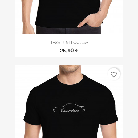
T-Shirt 911 Outlaw
25,90 €
favorite_border