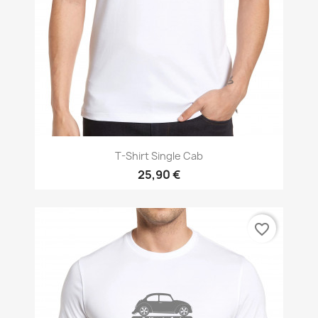
T-Shirt Single Cab
25,90 €
favorite_border