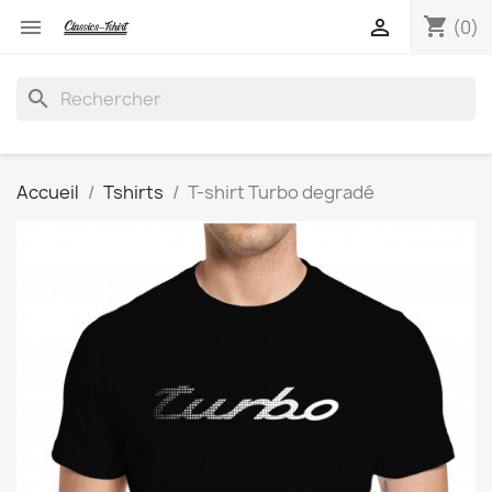
shopping_cart


(0)
search
Accueil
Tshirts
T-shirt Turbo degradé