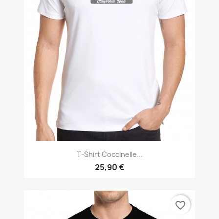
T-Shirt Coccinelle...
25,90 €
favorite_border